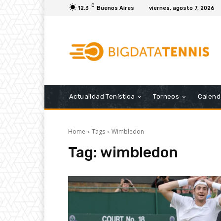
C
12.3
Buenos Aires
viernes, agosto 7, 2026
Actualidad Tenística
Torneos
Calend
Home
Tags
Wimbledon
Tag:
wimbledon