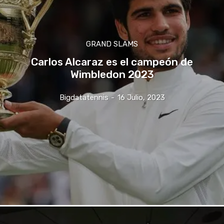
GRAND SLAMS
Carlos Alcaraz es el campeón de
Wimbledon 2023
Bigdatatennis
-
16 Julio, 2023