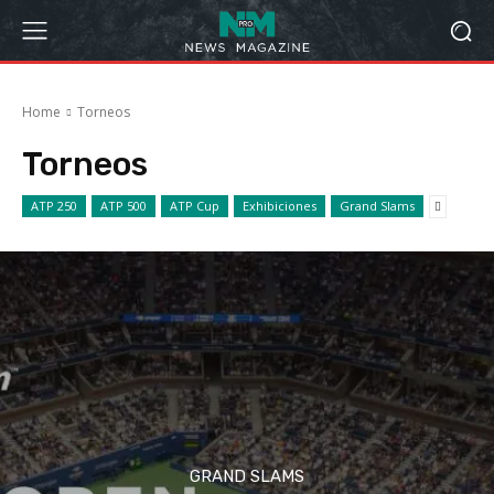
Home
Torneos
Torneos
ATP 250
ATP 500
ATP Cup
Exhibiciones
Grand Slams
GRAND SLAMS