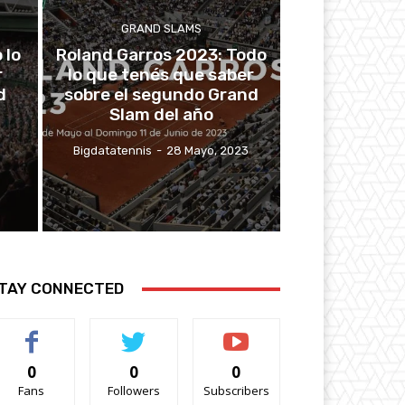
GRAND SLAMS
 lo
Roland Garros 2023: Todo
r
lo que tenés que saber
d
sobre el segundo Grand
Slam del año
3
Bigdatatennis
-
28 Mayo, 2023
TAY CONNECTED
0
0
0
Fans
Followers
Subscribers