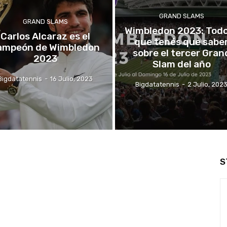
GRAND SLAMS
GRAND SLAMS
Wimbledon 2023: Todo
Carlos Alcaraz es el
que tenés que sabe
ampeón de Wimbledon
sobre el tercer Gran
2023
Slam del año
Bigdatatennis
-
16 Julio, 2023
Bigdatatennis
-
2 Julio, 202
S