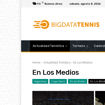
C
9.5
Buenos Aires
sábado, agosto 8, 2026
Actualidad Tenística
Torneos
Calend
Home
Actualidad Tenística
En Los Medios
En Los Medios
Argentina
Copa Davis
En las Redes
En Los Med