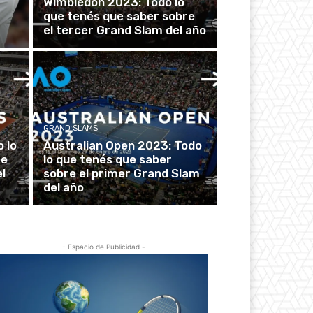
Wimbledon 2023: Todo lo
que tenés que saber sobre
el tercer Grand Slam del año
GRAND SLAMS
 lo
Australian Open 2023: Todo
re
lo que tenés que saber
l
sobre el primer Grand Slam
del año
- Espacio de Publicidad -