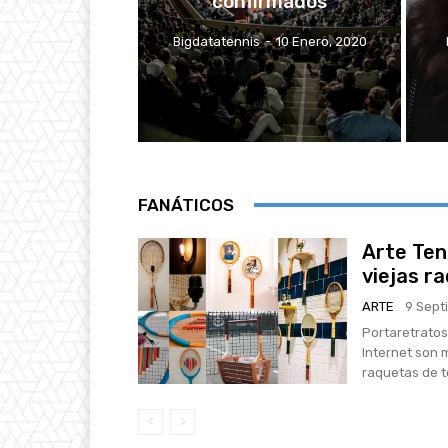
confirmados
Bigdatatennis
-
10 Enero, 2020
FANÁTICOS
Arte Tení
viejas r
ARTE
9 Sept
Portaretratos
Internet son 