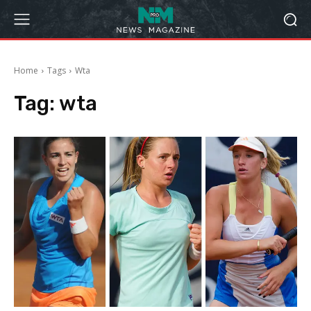
Home
Tags
Wta
Tag:
wta