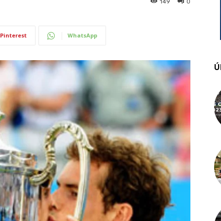
149
0
Pinterest
WhatsApp
Ú