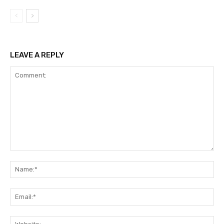
LEAVE A REPLY
Comment:
Na
Ema
Web