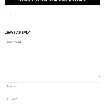
LEAVE A REPLY
Comment:
Na
Ema