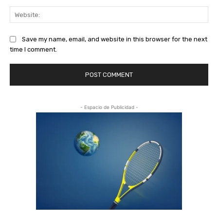
Web
Save my name, email, and website in this browser for the next
time I comment.
- Espacio de Publicidad -