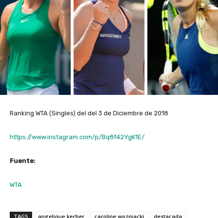
Ranking WTA (Singles) del del 3 de Diciembre de 2018
https://www.instagram.com/p/Bq8f42YgK1E/
Fuente:
WTA
TAGS
angelique kerber
caroline wozniacki
destacada