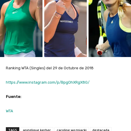
Ranking WTA (Singles) del 29 de Octubre de 2018
https://www.instagram.com/p/BpgOhXRgX8G/
Fuente:
WTA
TAGS
angelique kerber
caroline wozniacki
destacada