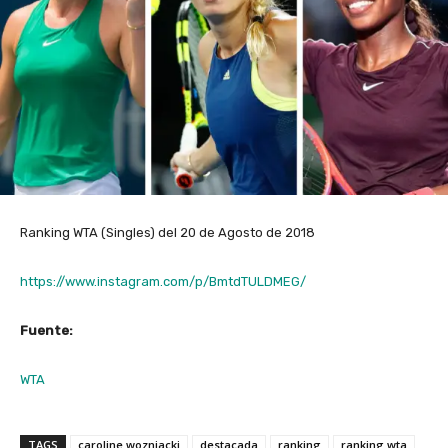
Ranking WTA (Singles) del 20 de Agosto de 2018
https://www.instagram.com/p/BmtdTULDMEG/
Fuente:
WTA
TAGS
caroline wozniacki
destacada
ranking
ranking wta