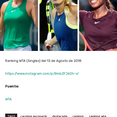
Ranking WTA (Singles) del 13 de Agosto de 2018
https://www.instagram.com/p/BmbZFJ6Dh-v/
Fuente:
WTA
TAGS
caroline wozniacki
destacada
ranking
ranking wta